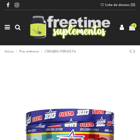
Lista de deseos (
0
)
0
Inicio
Pre entreno
CREABIG PIRULETA